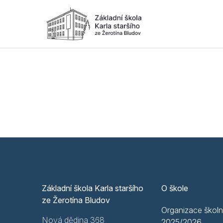
Základní škola Karla staršího
O škole
ze Žerotína Bludov
Organizace školn
Nová dědina 368
2025/2026