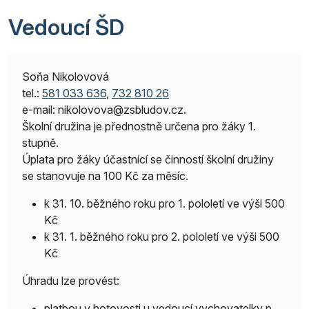
Vedoucí ŠD
Soňa Nikolovová
tel.:
581 033 636
,
732 810 26
e-mail: nikolovova@zsbludov.cz.
Školní družina je přednostně určena pro žáky 1.
stupně.
Úplata pro žáky účastnící se činností školní družiny
se stanovuje na 100 Kč za měsíc.
k 31. 10. běžného roku pro 1. pololetí ve výši 500
Kč
k 31. 1. běžného roku pro 2. pololetí ve výši 500
Kč
Úhradu lze provést:
platbou v hotovosti u vedoucí vychovatelky p.