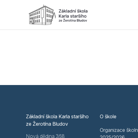
Základní škola Karla staršího
O škole
ze Žerotína Bludov
Organizace školn
Nová dědina 368
2025/2026