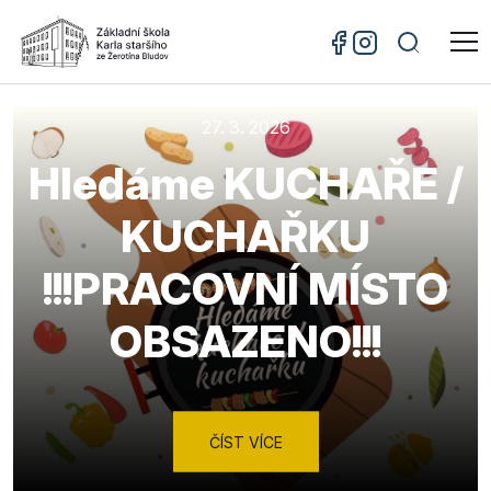
27. 3. 2026
Hledáme KUCHAŘE /
KUCHAŘKU
!!!PRACOVNÍ MÍSTO
OBSAZENO!!!
ČÍST VÍCE