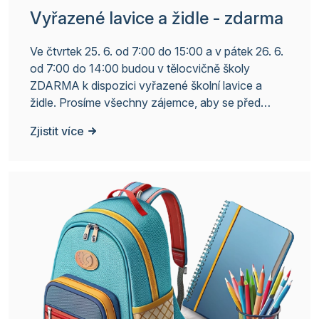
Vyřazené lavice a židle - zdarma
Ve čtvrtek 25. 6. od 7:00 do 15:00 a v pátek 26. 6.
od 7:00 do 14:00 budou v tělocvičně školy
ZDARMA k dispozici vyřazené školní lavice a
židle. Prosíme všechny zájemce, aby se před
vstupem do tělocvičny nejprve zastavili v
Zjistit více
kanceláři školy – tělocvična je uzamčená.