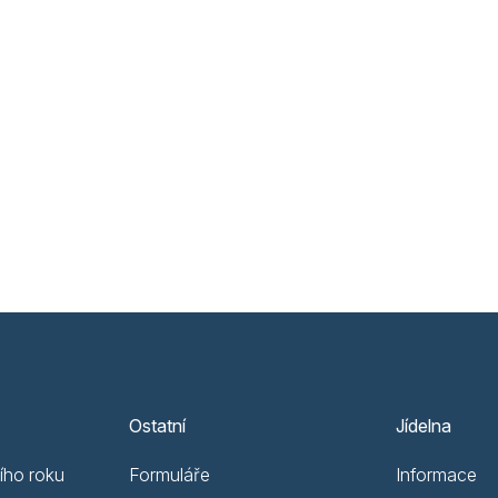
Ostatní
Jídelna
ího roku
Formuláře
Informace