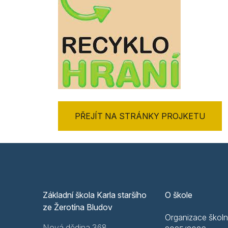
PŘEJÍT NA STRÁNKY PROJKETU
Základní škola Karla staršího
O škole
ze Žerotína Bludov
Organizace školn
Nová dědina 368