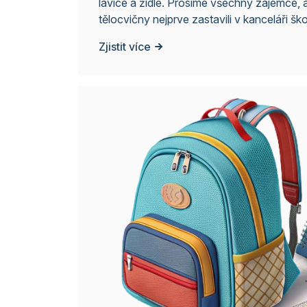
lavice a židle. Prosíme všechny zájemce,
tělocvičny nejprve zastavili v kanceláři ško
uzamčená.
Zjistit více