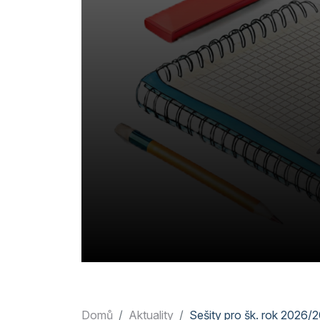
Domů
Aktuality
Sešity pro šk. rok 2026/