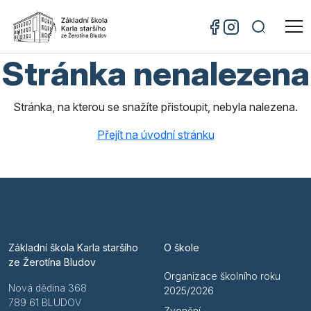
Stránka nenalezena
Stránka, na kterou se snažíte přistoupit, nebyla nalezena.
Přejít na úvodní stránku
Základní škola Karla staršího
O škole
ze Žerotína Bludov
Organizace školního roku
Nová dědina 368
2025/2026
789 61 BLUDOV
Zvonění